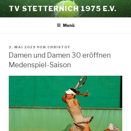
Zum
TV STETTERNICH 1975 E.V.
Inhalt
springen
Menü
VERÖFFENTLICHT
2. MAI 2019
VON
CHRISTOF
AM
Damen und Damen 30 eröffnen
Medenspiel-Saison