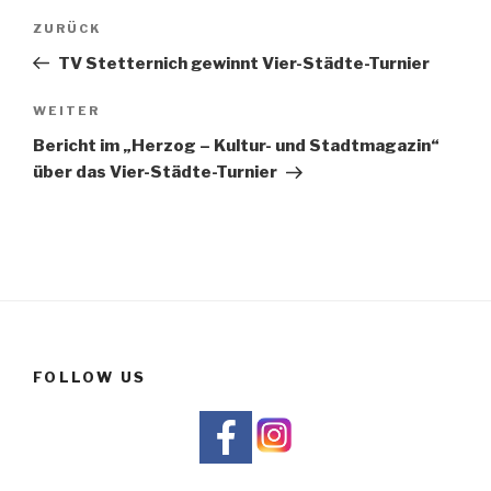
Beitrags-
Vorheriger
ZURÜCK
Navigation
Beitrag
TV Stetternich gewinnt Vier-Städte-Turnier
Nächster
WEITER
Beitrag
Bericht im „Herzog – Kultur- und Stadtmagazin“
über das Vier-Städte-Turnier
FOLLOW US