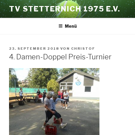
Zum
TV STETTERNICH 1975 E.V.
Inhalt
springen
Menü
VERÖFFENTLICHT
23. SEPTEMBER 2018
VON
CHRISTOF
AM
4. Damen-Doppel Preis-Turnier