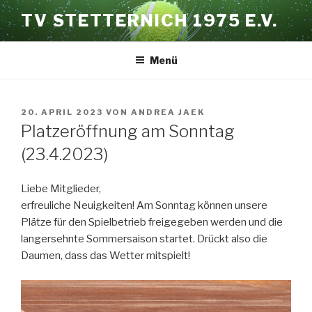
Zum
TV STETTERNICH 1975 E.V.
Inhalt
springen
Menü
VERÖFFENTLICHT
20. APRIL 2023
VON
ANDREA JAEK
AM
Platzeröffnung am Sonntag
(23.4.2023)
Liebe Mitglieder,
erfreuliche Neuigkeiten! Am Sonntag können unsere
Plätze für den Spielbetrieb freigegeben werden und die
langersehnte Sommersaison startet. Drückt also die
Daumen, dass das Wetter mitspielt!